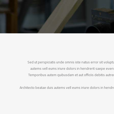
Sed ut perspiciatis unde omnis iste natus error sit volup
autems vell eums iriure dolors in hendrerit saepe evenie
Temporibus autem quibusdam et aut officiis debitis autr
Architecto beatae duis autems vell eums iriure dolors in hendre