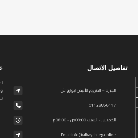
تفاصيل الاتصال
ع
الجيزة – الطريق الأبيض ابوارواش
وا
سا
01128866417⁩
الخميس - السبت 09:00ص - 06:00م
Email:Info@alhayah-eg.online