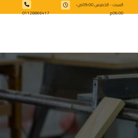
السبت - الخميس 09:00ص-
06:00م
01128866417⁩