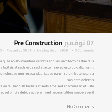
07 نوفمبر
Pre Construction
0
Posted at 08:51h
in
by
alhayahco_ry868m
0 Comments
quae ab illo inventore veritatis et quasi architecto beatae duis
a facilisis at seds eros sed et accumsan et iusto odio dignissim.
 et molestiae non recusandae. Itaque earum rerum hic teneturs a
sapiente delectus
 eu feugiat nulla facilisis at seds eros sed et accumsan et iusto
 aut officiis debitis autrerum sed necessitatibus saepe evenit.
No Comments