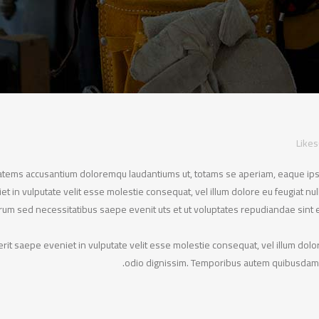
Likes
tatems accusantium doloremqu laudantiums ut, totams se aperiam, eaque ipsa 
t in vulputate velit esse molestie consequat, vel illum dolore eu feugiat null
erum sed necessitatibus saepe evenit uts et ut voluptates repudiandae sint
rit saepe eveniet in vulputate velit esse molestie consequat, vel illum dolore
odio dignissim. Temporibus autem quibusdam et