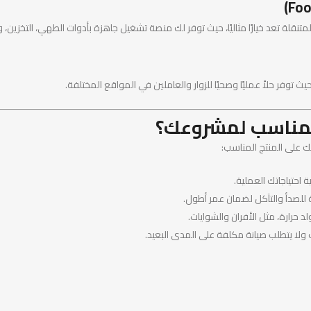
تنقلة تعد خيارًا مثاليًا، حيث توفر لك منصة تشغيل جاهزة بأدوات الطهي، التخزين، 
يث توفر حلاً عمليًا وصحيًا للزوار والعاملين في المواقع المختلفة.
المناسب لمشروعك؟
 على المنتج المناسب:
ة احتياجاتك العملية.
 للصدأ والتآكل لضمان عمر أطول.
 حرارة، مثل الأفران والشوايات.
 ولا يتطلب صيانة مكلفة على المدى البعيد.