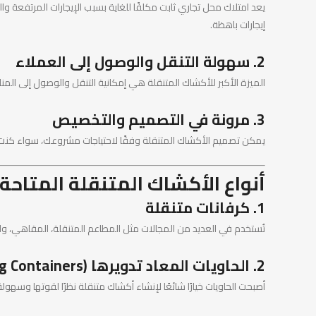
يعد امتلاك محل تجاري ثابت مكلفًا للغاية بسبب الإيجارات المرتفعة و
إيجارات باهظة.
2. سهولة التنقل والوصول إلى العملاء
الميزة الأكبر للأكشاك المتنقلة هي إمكانية التنقل والوصول إلى المن
3. مرونة في التصميم والتخصيص
يمكن تصميم الأكشاك المتنقلة وفقًا لاحتياجات مشروعك، سواء كنت ت
أنواع الأكشاك المتنقلة المتاحة
1. كرفانات متنقلة
تُستخدم في العديد من المجالات مثل المطاعم المتنقلة، المقاهي، وال
2. الحاويات المعاد تدويرها (Shipping Containers)
أصبحت الحاويات خيارًا شائعًا لإنشاء أكشاك متنقلة نظرًا لقوتها وسهو