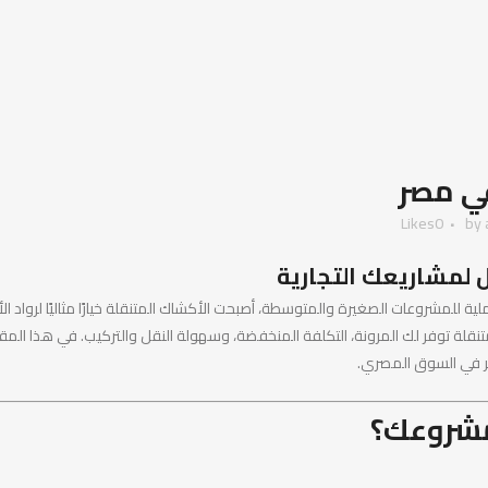
ي مصر
Likes
0
by
ل لمشاريعك التجارية
ملية للمشروعات الصغيرة والمتوسطة، أصبحت الأكشاك المتنقلة خيارًا مثاليًا لرو
قلة توفر لك المرونة، التكلفة المنخفضة، وسهولة النقل والتركيب. في هذا الم
عر في السوق المصري.
لمشروعك؟