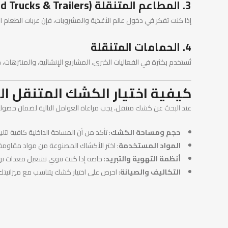
3. المطاعم المتنقلة (Food Trucks & Trailers)
إذا كنت تفكر في دخول عالم الأغذية والمشروبات، فإن عربات الطعام الم
4. الحمامات المتنقلة
تُستخدم بكثرة في الفعاليات الكبرى، المشاريع الإنشائية، والمنتزهات، ح
كيفية اختيار الكشك المتنقل 
عند البحث عن كشك متنقل، يجب مراعاة العوامل التالية لضمان حصولك
حجم ومساحة الكشك
: تأكد من أن المساحة الداخلية كافية لتلبي
المواد المستخدمة
: اختر الأكشاك المصنوعة من مواد مقاومة
أنظمة التهوية والتبريد
: خاصة إذا كنت تنوي تشغيل معدات تولد
التكاليف والصيانة
: احرص على اختيار كشك يتناسب مع ميزانيتك