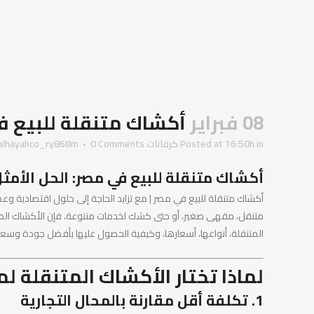
08 فبراير
أكشاك متنقلة للبيع ف
in
Posted at 16:50h
كرفانات
0 Comments
alhayahco_ry868m
أكشاك متنقلة للبيع في مصر: الحل الأمث
أكشاك متنقلة للبيع في مصر | مع تزايد الحاجة إلى حلول اقتصادية وع
متنقل، مقهى صغير، أو حتى كشك لخدمات متنوعة، فإن الأكشاك المتن
المتنقلة، أنواعها، أسعارها، وكيفية الحصول عليها بأفضل جودة وس
لماذا تختار الأكشاك المتنقلة 
1. تكلفة أقل مقارنة بالمحال التجارية