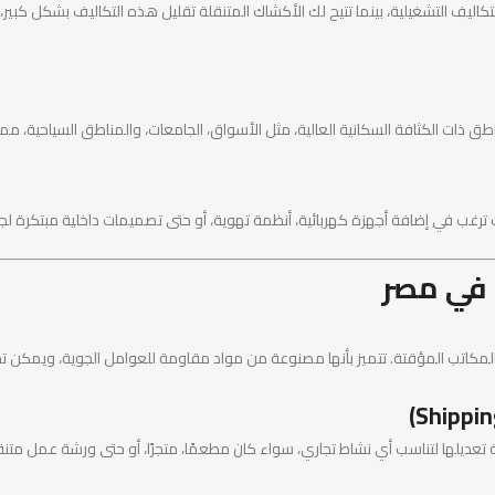
التكاليف التشغيلية، بينما تتيح لك الأكشاك المتنقلة تقليل هذه التكاليف بشكل كبي
اطق ذات الكثافة السكانية العالية، مثل الأسواق، الجامعات، والمناطق السياحية، م
رغب في إضافة أجهزة كهربائية، أنظمة تهوية، أو حتى تصميمات داخلية مبتكرة لج
 في مصر
مكاتب المؤقتة. تتميز بأنها مصنوعة من مواد مقاومة للعوامل الجوية، ويمكن تجهي
لة تعديلها لتناسب أي نشاط تجاري، سواء كان مطعمًا، متجرًا، أو حتى ورشة عمل متنق