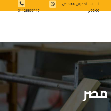
السبت - الخميس 09:00ص-
06:00م
01128866417⁩
 مصر