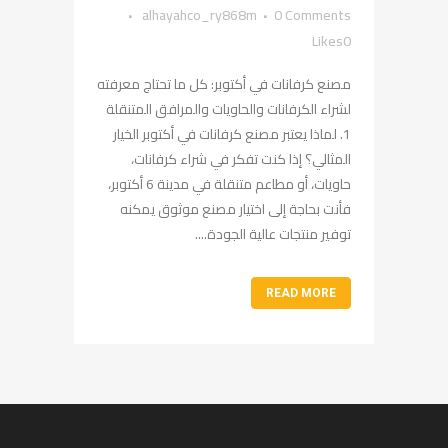
alhayahco_ry868m
0 Comments
Likes
0
مصنع كرفانات في أكتوبر: كل ما تحتاج معرفته
لشراء الكرفانات والحاويات والمرافق المتنقلة
1. لماذا يعتبر مصنع كرفانات في أكتوبر الخيار
المثالي؟ إذا كنت تفكر في شراء كرفانات،
حاويات، أو مطاعم متنقلة في مدينة 6 أكتوبر،
فأنت بحاجة إلى اختيار مصنع موثوق يمكنه
توفير منتجات عالية الجودة....
READ MORE