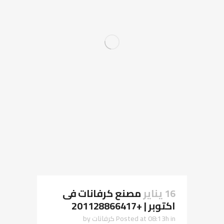
16 يناير
مصنع كرفانات فى
اكتوبر | +201128866417
in
Posted at 08:13h
كرفانات
by