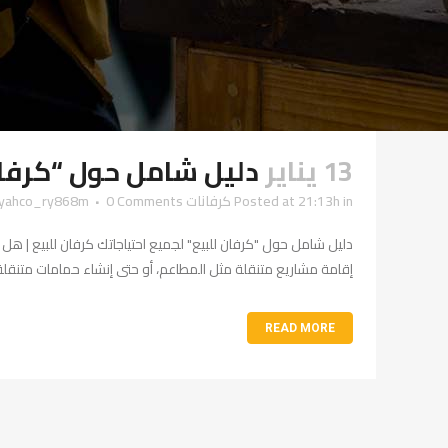
13 يناير
دليل شامل حول “كرفان
in
Posted at 21:13h
كرفانات
0 Comments
ayahco_ry868m
دليل شامل حول "كرفان للبيع" لجميع احتياجاتك كرفان للبيع | هل تب
إقامة مشاريع متنقلة مثل المطاعم، أو حتى إنشاء حمامات متنقلة،
READ MORE