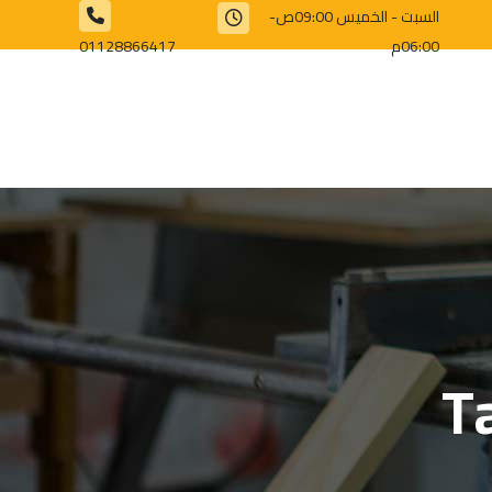
السبت - الخميس 09:00ص-
06:00م
01128866417⁩