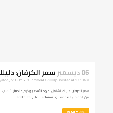
06 ديسمبر
سعر الكرفان: دليلك
in
Posted at 17:13h
كرفانات
0 Comments
ayahco_ry868m
سعر الكرفان: دليلك الشامل لفهم الأسعار وكيفية اختيار الأنسب لك
من العوامل المهمة التي ستساعدك على تحديد الخيار...
READ MORE