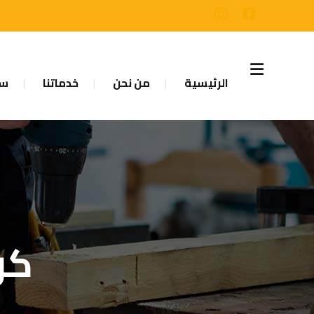
الرئيسية
من نحن
خدماتنا
سا
كر