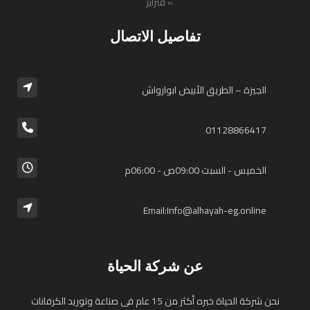
« فبراير
تفاصيل الاتصال
الجيزة – الطريق الأبيض ابوارواش
01128866417⁩
الخميس - السبت 09:00ص - 06:00م
Email:Info@alhayah-eg.online
عن شركة الحياة
نحن شركة الحياة خبره أكثر من 15 عام فى صناعة وتوريد الكرفانات