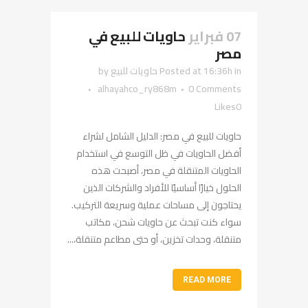
07 فبراير
حاويات للبيع في
مصر
in
Posted at 16:36h
حاويات للبيع
by
alhayahco_ry868m
0 Comments
Likes
0
حاويات للبيع في مصر: الدليل الشامل لشراء
أفضل الحاويات في ظل التوسع في استخدام
الحاويات المتنقلة في مصر، أصبحت هذه
الحلول خيارًا أساسيًا للأفراد والشركات الذين
يحتاجون إلى مساحات عملية وسريعة التركيب.
سواء كنت تبحث عن حاويات شحن، مكاتب
متنقلة، وحدات تخزين، أو حتى مطاعم متنقلة،...
READ MORE