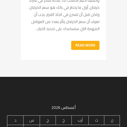
وكيفية اختيار الأنسب لك عندما تفكر في شراء
كرفان، أول ما يخطر في بالك هو سعر الكرفان.
ولكن قبل أن تتسرع في اتخاذ القرار، يجب أن
تعرف أن سعر الكرفان يتأثر بعدد من العوامل
المهمة التي ستساعدك على تحديد الخيار...
READ MORE
أغسطس 2026
ن
ث
أرب
خ
ج
س
د