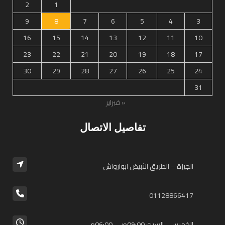
2
1
9
8
7
6
5
4
3
16
15
14
13
12
11
10
23
22
21
20
19
18
17
30
29
28
27
26
25
24
31
« فبراير
تفاصيل الاتصال
الجيزة – الطريق الأبيض ابوارواش
01128866417⁩
الخميس - السبت 09:00ص - 06:00م