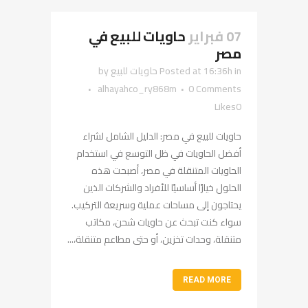
07 فبراير
حاويات للبيع في
مصر
in
Posted at 16:36h
حاويات للبيع
by
alhayahco_ry868m
0 Comments
Likes
0
حاويات للبيع في مصر: الدليل الشامل لشراء
أفضل الحاويات في ظل التوسع في استخدام
الحاويات المتنقلة في مصر، أصبحت هذه
الحلول خيارًا أساسيًا للأفراد والشركات الذين
يحتاجون إلى مساحات عملية وسريعة التركيب.
سواء كنت تبحث عن حاويات شحن، مكاتب
متنقلة، وحدات تخزين، أو حتى مطاعم متنقلة،...
READ MORE