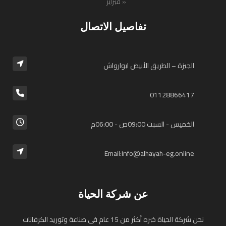
« فبراير
تفاصيل الاتصال
الجيزة – الطريق الأبيض ابوارواش
01128866417⁩
الخميس - السبت 09:00ص - 06:00م
Email:Info@alhayah-eg.online
عن شركة الحياة
نحن شركة الحياة خبره أكثر من 15 عام فى صناعة وتوريد الكرفانات