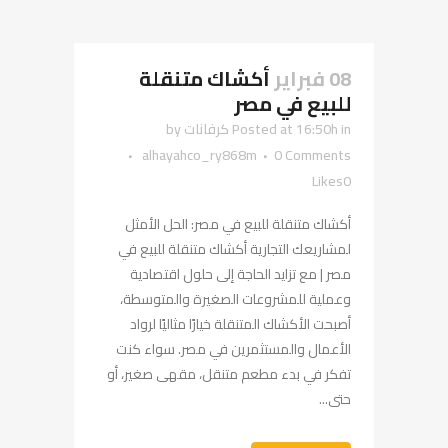
08 فبراير
أكشاك متنقلة
للبيع في مصر
in
Posted at 16:50h
كرفانات
by
alhayahco_ry868m
0 Comments
Likes
0
أكشاك متنقلة للبيع في مصر: الحل الأمثل
لمشاريعك التجارية أكشاك متنقلة للبيع في
مصر | مع تزايد الحاجة إلى حلول اقتصادية
وعملية للمشروعات الصغيرة والمتوسطة،
أصبحت الأكشاك المتنقلة خيارًا مثاليًا لرواد
الأعمال والمستثمرين في مصر. سواء كنت
تفكر في بدء مطعم متنقل، مقهى صغير، أو
حتى...