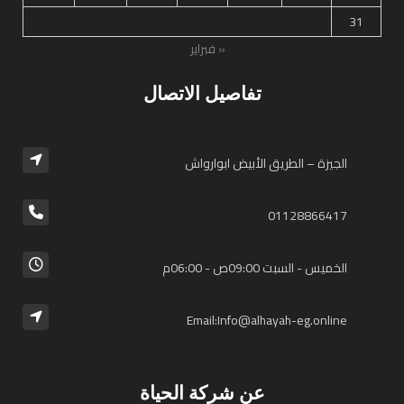
31
« فبراير
تفاصيل الاتصال
الجيزة – الطريق الأبيض ابوارواش
01128866417⁩
الخميس - السبت 09:00ص - 06:00م
Email:Info@alhayah-eg.online
عن شركة الحياة