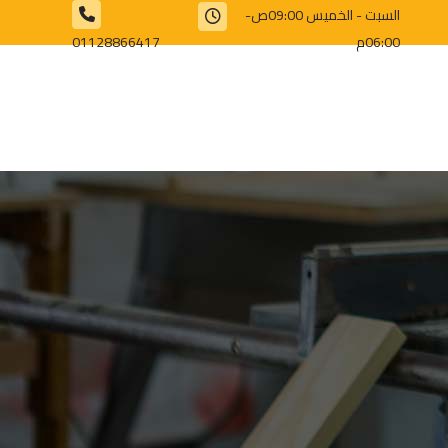
السبت - الخميس 09:00ص-
06:00م
01128866417⁩