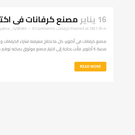
16 يناير
مصنع كرفانات فى اكتوبر | +6417
in
Posted at 08:13h
كرفانات
0 Comments
ayahco_ry868m
مدينة 6 أكتوبر، فأنت بحاجة إلى اختيار مصنع موثوق يمكنه توفير منتجات عالية الجودة....
READ MORE