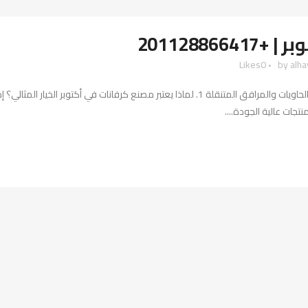
20112886
Likes
0
by
alh
مصنع كرفانات في أكتوبر: كل ما تحتاج معرفته لشراء الكرفانات والحاويات والمرافق المتنقلة 1. لما