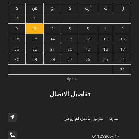
ن
ث
أرب
خ
ج
س
د
2
1
9
8
7
6
5
4
3
16
15
14
13
12
11
10
23
22
21
20
19
18
17
30
29
28
27
26
25
24
31
« فبراير
تفاصيل الاتصال
الجيزة – الطريق الأبيض ابوارواش
01128866417⁩