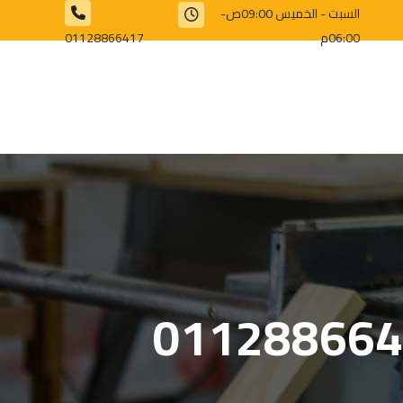
السبت - الخميس 09:00ص-
06:00م
01128866417⁩