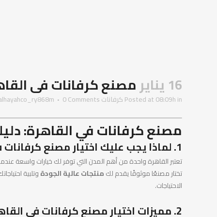
16 يناير
مصنع كرفانات فى القاهرة | 66417
in
Posted at 08:09h
كرفانات
0 Comments
alhayahco_ry868m
مصنع كرفانات في القاهرة: دليلك
1. لماذا يجب عليك اختيار مصنع كرفانات في القاهرة؟
تعتبر القاهرة واحدة من أهم المدن التي توفر لك خيارات واسعة عندما 
تختار مصنعًا موثوقًا يقدم لك
منتجات عالية الجودة
وتلبية احتياجات
الاحتياجات.
2. مميزات اختيار مصنع كرفانات في القاهرة