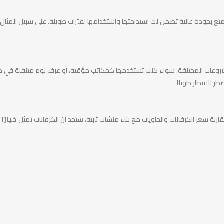
ع بجودة عالية تضمن لك استدامتها واستخدامها لفترات طويلة. على سبيل المثال، ع
روعات المختلفة. سواء كنت تستخدمها كمكاتب مؤقتة، أو غرف نوم متنقلة في مواق
للانتظار طويلاً.
رنة سعر الكرفانات والحاويات مع بناء منشآت ثابتة، ستجد أن الكرفانات تمثل
خيارًا 