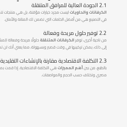
2.1 الجودة العالية للمرافق المتنقلة
الكرفانات والحاويات
ليست مجرد خيارات مؤقتة، بل هي منتجات تتمت
في التصنيع هي من أفضل الخامات التي تضمن لك المتانة والأمان.
2.2 توفير حلول مريحة وفعالة
من ناحية أخرى، توفر
الكرفانات المتنقلة
حلولًا مريحة وفعالة للمش
إلى ذلك، يمكن تركيبها في وقت قصير وبسهولة، مما يعني أنك لن تضطر 
2.3 التكلفة الاقتصادية مقارنة بالإنشاءات التقليدية
بالطبع، من بين
أهم المميزات
هي التكلفة الاقتصادية. إذا قمت بمقا
مصري وتختلف حسب الحجم والمواصفات.