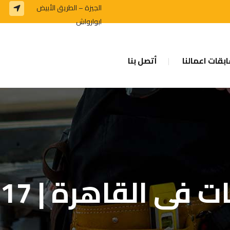
الجيزة – الطريق الأبيض
ابوارواش
بقات اعمالنا
أتصل بنا
القاهرة | 01128866417