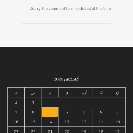
Sorry, the comment form is closed at this time.
أغسطس 2026
ن
ث
أرب
خ
ج
س
د
2
1
9
8
7
6
5
4
3
16
15
14
13
12
11
10
23
22
21
20
19
18
17