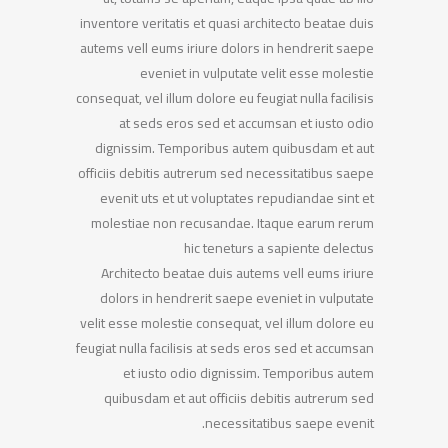
inventore veritatis et quasi architecto beatae duis
autems vell eums iriure dolors in hendrerit saepe
eveniet in vulputate velit esse molestie
consequat, vel illum dolore eu feugiat nulla facilisis
at seds eros sed et accumsan et iusto odio
dignissim. Temporibus autem quibusdam et aut
officiis debitis autrerum sed necessitatibus saepe
evenit uts et ut voluptates repudiandae sint et
molestiae non recusandae. Itaque earum rerum
hic teneturs a sapiente delectus
Architecto beatae duis autems vell eums iriure
dolors in hendrerit saepe eveniet in vulputate
velit esse molestie consequat, vel illum dolore eu
feugiat nulla facilisis at seds eros sed et accumsan
et iusto odio dignissim. Temporibus autem
quibusdam et aut officiis debitis autrerum sed
necessitatibus saepe evenit.