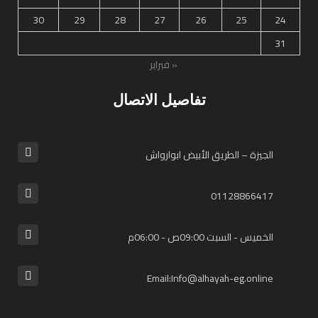
30
29
28
27
26
25
24
31
« فبراير
تفاصيل الاتصال
الجيزة – الطريق الأبيض ابوارواش
01128866417⁩
الخميس - السبت 09:00ص - 06:00م
Email:Info@alhayah-eg.online