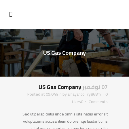
US Gas Company
07 نوفمبر
US Gas Company
Posted at 09:04h
in
by
alhayahco_ry868m
0
Likes
0
Comments
Sed ut perspiciatis unde omnis iste natus error sit
voluptatems accusantium doloremqu laudantiums
ut, totams se aperiam, eaque ipsa quae ab illo