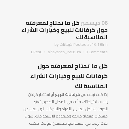
06 ديسمبر
كل ما تحتاج لمعرفته
حول كرفانات للبيع وخيارات الشراء
المناسبة لك
in
Posted at 16:18h
كرفانات
by
Likes
0
alhayahco_ry868m
0 Comments
كل ما تحتاج لمعرفته حول
كرفانات للبيع
وخيارات الشراء
المناسبة لك
إذا كنت تبحث عن
كرفانات للبيع
أو استئجار كرفان
يناسب احتياجاتك، فأنت في المكان الصحيح. تعتبر
الكرفانات الحل المثالي للأفراد والشركات التي تبحث عن
مساحات متنقلة مريحة ومتعددة الاستخدامات. سواء
كنت ترغب في استخدامها كمسكن مؤقت، مكتب