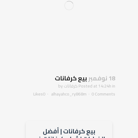
18 نوفمبر
بيع كرفانات
in
Posted at 14:24h
كرفانات
by
Likes
0
alhayahco_ry868m
0 Comments
بيع كرفانات | أفضل