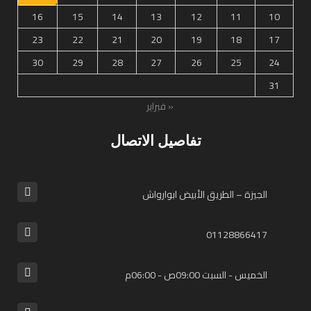
16
15
14
13
12
11
10
23
22
21
20
19
18
17
30
29
28
27
26
25
24
31
« فبراير
تفاصيل الاتصال
الجيزة – الطريق الأبيض ابوارواش
01128866417⁩
الخميس - السبت 09:00ص - 06:00م