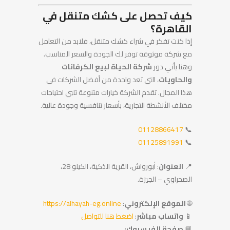
كيف تحصل على كشك متنقل في
القاهرة؟
إذا كنت تفكر في شراء كشك متنقل، فلابد من التعامل
مع شركة موثوقة توفر لك الجودة والسعر المناسب.
وهنا يأتي دور
شركة الحياة لبيع الكرفانات
والحاويات
، التي تعد واحدة من أفضل الشركات في
هذا المجال. تقدم الشركة خيارات متنوعة تلبي احتياجات
مختلف الأنشطة التجارية، بأسعار تنافسية وجودة عالية.
01128866417
📞
01125891991
📞
📍
العنوان
: أبورواش، القرية الذكية، الكيلو 28،
الصحراوي – الجيزة.
🌐
الموقع الإلكتروني
:
https://alhayah-eg.online
📱
واتساب مباشر
:
اضغط هنا للتواصل
📘
صفحة الفيسبوك
: