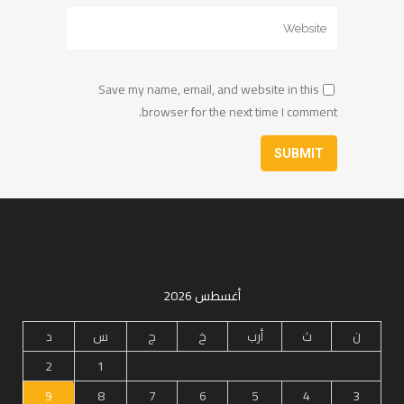
Save my name, email, and website in this
browser for the next time I comment.
أغسطس 2026
ن
ث
أرب
خ
ج
س
د
2
1
9
8
7
6
5
4
3