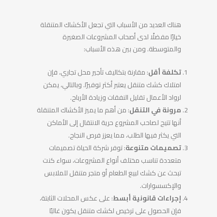
هناك العديد من الأسباب التي تجعل الأكشاك المتنقلة
خيارًا مفضلًا لدى أصحاب المشروعات الصغيرة
والمتوسطة. ومن بين هذه الأسباب:
تكلفة أقل
: مقارنة بتكاليف تأجير محل تجاري، فإن
امتلاك كشك متنقل يعتبر أكثر توفيرًا. وبالتالي، يمكن
لرواد الأعمال تقليل النفقات وزيادة الأرباح.
مرونة في التنقل
: من أهم ما يميز الأكشاك المتنقلة
أنها تتيح لصاحب المشروع حرية الانتقال إلى الأماكن
التي يكثر فيها الطلب، مما يعزز فرص النجاح.
تصميمات متنوعة
: توفر شركة الحياة تصميمات
متعددة تناسب مختلف أنواع المشروعات، سواء كنت
تبحث عن كشك لبيع الطعام أو متجر متنقل للملابس
والإكسسوارات.
إجراءات قانونية أبسط
: على عكس المحلات الثابتة،
فإن الحصول على ترخيص لكشك متنقل يكون غالبًا