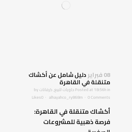
08 فبراير
دليل شامل عن أكشاك
متنقلة في القاهرة
in
Posted at 18:56h
حاويات للبيع
,
كرفانات
by
Likes
0
alhayahco_ry868m
0 Comments
أكشاك متنقلة في القاهرة:
فرصة ذهبية للمشروعات