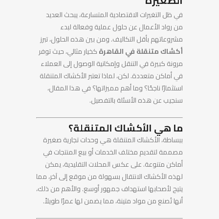
الصغيرة
في ظل التغيرات الاقتصادية المتسارعة، يبحث العديد
من رواد الأعمال عن حلول عملية وفعالة لبدء
مشروعاتهم بأقل التكاليف. ومن بين هذه الحلول، تبرز
أكشاك متنقلة في القاهرة
كخيار مثالي، حيث توفر
مرونة كبيرة في التنقل وإمكانية الوصول إلى العملاء
في أماكن متعددة. لكن، لماذا تعتبر الأكشاك المتنقلة
استثمارًا ناجحًا؟ وما أهم مميزاتها؟ في هذا المقال،
سنجيب عن هذه الأسئلة بالتفصيل.
ما هي الأكشاك المتنقلة؟
ببساطة، الأكشاك المتنقلة هي وحدات تجارية صغيرة
مصممة لتقديم مختلف الخدمات أو بيع المنتجات في
أماكن متنوعة. على عكس المحلات التقليدية، يمكن
لهذه الأكشاك الانتقال بسهولة من موقع إلى آخر، مما
يتيح لأصحابها استهداف جمهور أوسع. والأهم من ذلك،
أنها تُصنع من مواد متينة، مما يضمن لها عمرًا طويلاً.